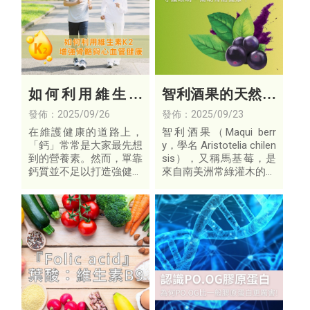
如何利用維生素
智利酒果的天然守
K2 增強骨骼與心
護力：從視覺到骨
發佈：2025/09/26
發佈：2025/09/23
血管健康
質的貼心照護
在維護健康的道路上，
智利酒果（Maqui berr
「鈣」常常是大家最先想
y，學名 Aristotelia chilen
到的營養素。然而，單靠
sis），又稱馬基莓，是
鈣質並不足以打造強健骨
來自南美洲常綠灌木的珍
骼與健康心血管，維生素
稀果實。近年因其豐富的
K2才是讓鈣「用在對的
植化素如多酚、花青素，
地方」的關鍵角色。
而被譽為新興的超級食
物。