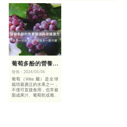
子、梨子及蘋果，更比蕃
此之外，胡椒鹼也是黑胡
茄多3倍；胡蘿蔔素也比
椒中導致「嗆辣」的主要
蕃茄、菜豆、黃瓜高出1
原因。
0倍以上。
葡萄多酚的營養價
值與保健潛力
發佈：2024/05/06
葡萄（Vitis 屬）是全球
栽培最廣泛的水果之一，
不僅可直接食用，也常被
製成果汁、葡萄乾或葡萄
酒。除了甜美的口感外，
葡萄更富含多種營養素，
包括醣類、水溶性維生素
B 群、維生素 C、鋅、
鈣、鎂與磷等，