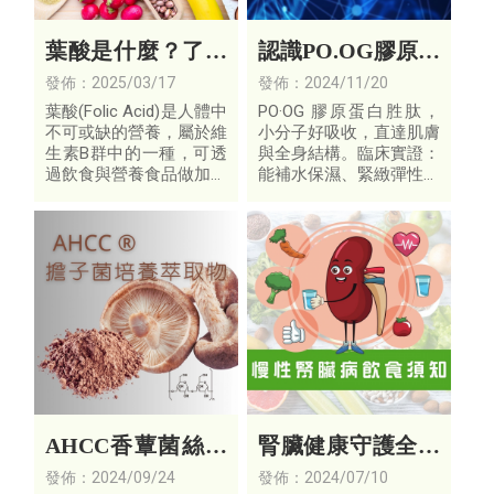
葉酸是什麼？了解
認識PO.OG膠原蛋
葉酸功效及富含葉
白是什麼? 為何
發佈：2025/03/17
發佈：2024/11/20
酸的5大類食物！
PO.OG比一般膠原
葉酸(Folic Acid)是人體中
PO·OG 膠原蛋白胜肽，
不可或缺的營養，屬於維
小分子好吸收，直達肌膚
蛋白更厲害!
生素B群中的一種，可透
與全身結構。臨床實證：
過飲食與營養食品做加強
能補水保濕、緊緻彈性、
補充；而葉酸又被稱為
淡化細紋，同時支持骨骼
「造血維他命」，是製造
強健、關節靈活、韌帶與
紅血球相當重要的物質。
血管彈性。由內而外，全
方位守護美麗與行動力。
AHCC香蕈菌絲體
腎臟健康守護全攻
發酵萃取物
略：從飲食調整開
發佈：2024/09/24
發佈：2024/07/10