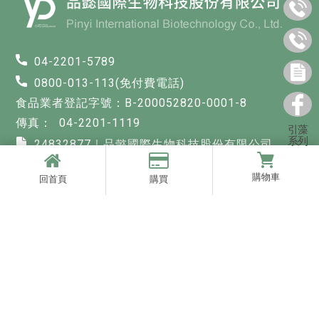
04-2201-5789
0800-013-113(免付費電話)
食品業者登記字號：B-200052820-0001-8
04-2201-1119
引藻
系列
24832877｜品懿國際生物科技股份有限公司
pinyibio.tw@gmail.com
購物車
回首頁
購買
台中市北區太原路一段532號7樓之一
快速連結
回首頁
關於品懿
最新消息
商品櫥窗
購物須知
聯絡我們
引藻
台中引藻
北區引藻
西屯區引藻
引藻保健食品