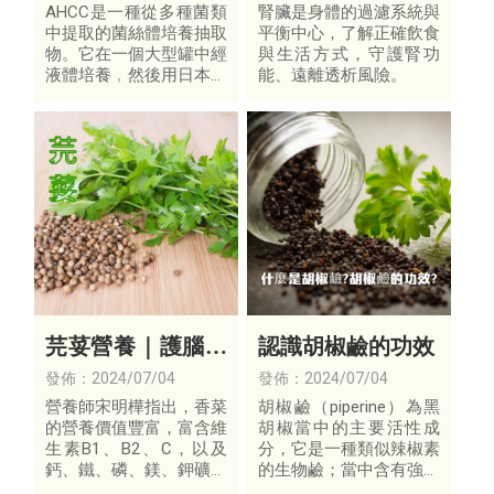
始延緩腎功能退化
AHCC是一種從多種菌類
腎臟是身體的過濾系統與
中提取的菌絲體培養抽取
平衡中心，了解正確飲食
物。它在一個大型罐中經
與生活方式，守護腎功
液體培養﹐然後用日本革
能、遠離透析風險。
命性的 高科技手段提取
而成。AHCC含有多種菌
類營養素，它從1986被
研製開發以來﹐已經被發
現對許多的疾病治療
芫荽營養｜護腦降
認識胡椒鹼的功效
血壓6好處全株可
發佈：2024/07/04
發佈：2024/07/04
食用
營養師宋明樺指出，香菜
胡椒鹼（piperine）為黑
的營養價值豐富，富含維
胡椒當中的主要活性成
生素B1、B2、C，以及
分，它是一種類似辣椒素
鈣、鐵、磷、鎂、鉀礦物
的生物鹼；當中含有強大
質，其中維生素C超過桃
的抗氧化和抗炎成分；除