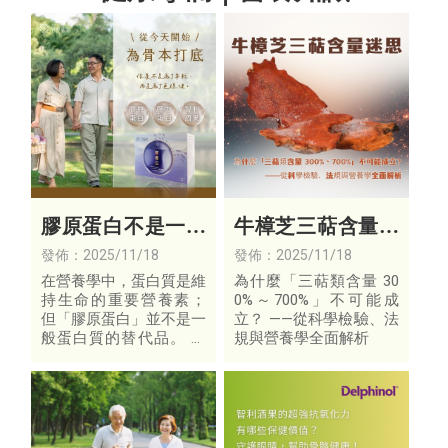
膠原蛋白不是一般
牛樟芝三萜含量迷
蛋白質，是身體的
思
發佈：2025/11/18
發佈：2025/11/18
「結構核心營養」
在營養學中，蛋白質是維
為什麼「三萜類含量 30
持生命的重要營養素；
0%～700%」不可能成
但「膠原蛋白」並不是一
立？ ——從科學檢驗、法
般蛋白質的替代品。 它
規與營養學全面解析
擁有獨特的氨基酸組成，
是支撐皮膚、關節與骨骼
的重要結構物質。