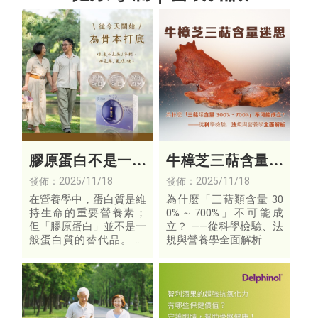
膠原蛋白不是一般
牛樟芝三萜含量迷
蛋白質，是身體的
思
發佈：2025/11/18
發佈：2025/11/18
「結構核心營養」
在營養學中，蛋白質是維
為什麼「三萜類含量 30
持生命的重要營養素；
0%～700%」不可能成
但「膠原蛋白」並不是一
立？ ——從科學檢驗、法
般蛋白質的替代品。 它
規與營養學全面解析
擁有獨特的氨基酸組成，
是支撐皮膚、關節與骨骼
的重要結構物質。