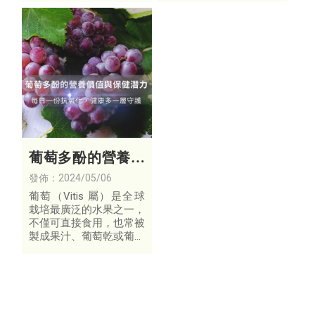
子、梨子及蘋果，更比蕃
此之外，胡椒鹼也是黑胡
茄多3倍；胡蘿蔔素也比
椒中導致「嗆辣」的主要
蕃茄、菜豆、黃瓜高出1
原因。
0倍以上。
葡萄多酚的營養價
值與保健潛力
發佈：2024/05/06
葡萄（Vitis 屬）是全球
栽培最廣泛的水果之一，
不僅可直接食用，也常被
製成果汁、葡萄乾或葡萄
酒。除了甜美的口感外，
葡萄更富含多種營養素，
包括醣類、水溶性維生素
B 群、維生素 C、鋅、
鈣、鎂與磷等，