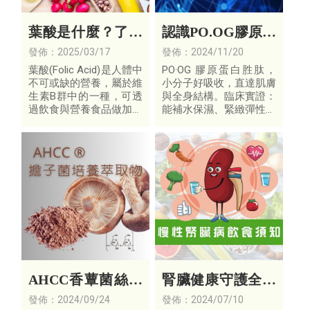
葉酸是什麼？了解
認識PO.OG膠原蛋
葉酸功效及富含葉
白是什麼? 為何
發佈：2025/03/17
發佈：2024/11/20
酸的5大類食物！
PO.OG比一般膠原
葉酸(Folic Acid)是人體中
PO·OG 膠原蛋白胜肽，
不可或缺的營養，屬於維
小分子好吸收，直達肌膚
蛋白更厲害!
生素B群中的一種，可透
與全身結構。臨床實證：
過飲食與營養食品做加強
能補水保濕、緊緻彈性、
補充；而葉酸又被稱為
淡化細紋，同時支持骨骼
「造血維他命」，是製造
強健、關節靈活、韌帶與
紅血球相當重要的物質。
血管彈性。由內而外，全
方位守護美麗與行動力。
AHCC香蕈菌絲體
腎臟健康守護全攻
發酵萃取物
略：從飲食調整開
發佈：2024/09/24
發佈：2024/07/10