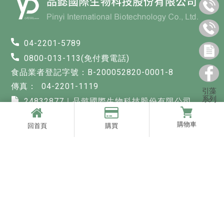
04-2201-5789
0800-013-113(免付費電話)
食品業者登記字號：B-200052820-0001-8
04-2201-1119
引藻
系列
24832877｜品懿國際生物科技股份有限公司
pinyibio.tw@gmail.com
購物車
回首頁
購買
台中市北區太原路一段532號7樓之一
快速連結
回首頁
關於品懿
最新消息
商品櫥窗
購物須知
聯絡我們
引藻
台中引藻
北區引藻
西屯區引藻
引藻保健食品