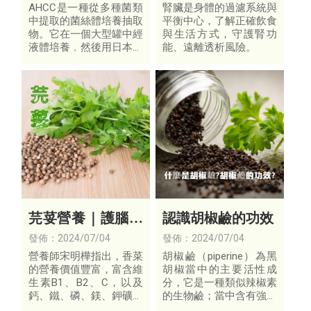
始延緩腎功能退化
AHCC是一種從多種菌類
腎臟是身體的過濾系統與
中提取的菌絲體培養抽取
平衡中心，了解正確飲食
物。它在一個大型罐中經
與生活方式，守護腎功
液體培養﹐然後用日本革
能、遠離透析風險。
命性的 高科技手段提取
而成。AHCC含有多種菌
類營養素，它從1986被
研製開發以來﹐已經被發
現對許多的疾病治療
芫荽營養｜護腦降
認識胡椒鹼的功效
血壓6好處全株可
發佈：2024/07/04
發佈：2024/07/04
食用
營養師宋明樺指出，香菜
胡椒鹼（piperine）為黑
的營養價值豐富，富含維
胡椒當中的主要活性成
生素B1、B2、C，以及
分，它是一種類似辣椒素
鈣、鐵、磷、鎂、鉀礦物
的生物鹼；當中含有強大
質，其中維生素C超過桃
的抗氧化和抗炎成分；除