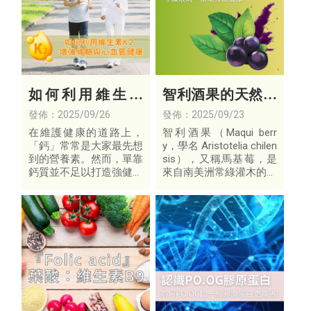
如何利用維生素
智利酒果的天然守
K2 增強骨骼與心
護力：從視覺到骨
發佈：2025/09/26
發佈：2025/09/23
血管健康
質的貼心照護
在維護健康的道路上，
智利酒果（Maqui berr
「鈣」常常是大家最先想
y，學名 Aristotelia chilen
到的營養素。然而，單靠
sis），又稱馬基莓，是
鈣質並不足以打造強健骨
來自南美洲常綠灌木的珍
骼與健康心血管，維生素
稀果實。近年因其豐富的
K2才是讓鈣「用在對的
植化素如多酚、花青素，
地方」的關鍵角色。
而被譽為新興的超級食
物。