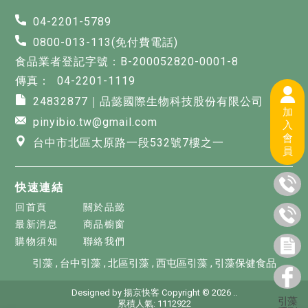
04-2201-5789
0800-013-113(免付費電話)
食品業者登記字號：B-200052820-0001-8
04-2201-1119
24832877｜品懿國際生物科技股份有限公司
加
pinyibio.tw@gmail.com
入
會
台中市北區太原路一段532號7樓之一
員
快速連結
回首頁
關於品懿
最新消息
商品櫥窗
購物須知
聯絡我們
引藻
台中引藻
北區引藻
西屯區引藻
引藻保健食品
Designed by
揚京快客
Copyright © 2026
..
引藻
累積人氣: 1112922