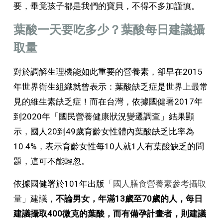
要，畢竟孩子都是我們的寶貝，不得不多加謹慎。
葉酸一天要吃多少？葉酸每日建議攝
取量
對於調解生理機能如此重要的營養素，卻早在2015
年世界衛生組織就曾表示：葉酸缺乏症是世界上最常
見的維生素缺乏症！而在台灣，依據國健署2017年
到2020年「國民營養健康狀況變遷調查」結果顯
示，國人20到49歲育齡女性體內葉酸缺乏比率為
10.4%，表示育齡女性每10人就1人有葉酸缺乏的問
題，這可不能輕忽。
依據國健署於101年出版「
國人膳食營養素參考攝取
量
」建議，
不論男女，年滿13歲至70歲的人，每日
建議攝取400微克的葉酸，而有備孕計畫者，則建議