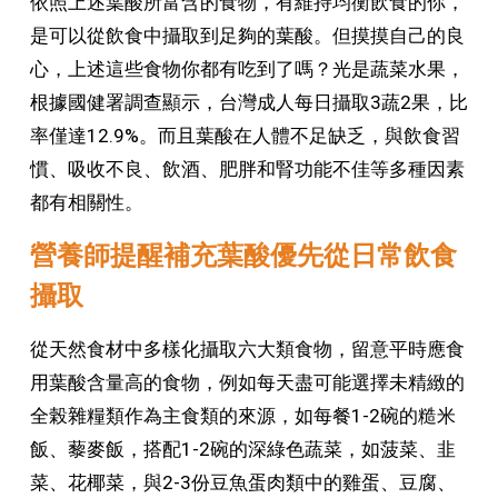
依照上述葉酸所富含的食物，有維持均衡飲食的你，
是可以從飲食中攝取到足夠的葉酸。但摸摸自己的良
心，上述這些食物你都有吃到了嗎？光是蔬菜水果，
根據國健署調查顯示，台灣成人每日攝取3蔬2果，比
率僅達12.9%。而且葉酸在人體不足缺乏，與飲食習
慣、吸收不良、飲酒、肥胖和腎功能不佳等多種因素
都有相關性。
營養師提醒補充葉酸優先從日常飲食
攝取
從天然食材中多樣化攝取六大類食物，留意平時應食
用葉酸含量高的食物，例如每天盡可能選擇未精緻的
全榖雜糧類作為主食類的來源，如每餐1-2碗的糙米
飯、藜麥飯，搭配1-2碗的深綠色蔬菜，如菠菜、韭
菜、花椰菜，與2-3份豆魚蛋肉類中的雞蛋、豆腐、