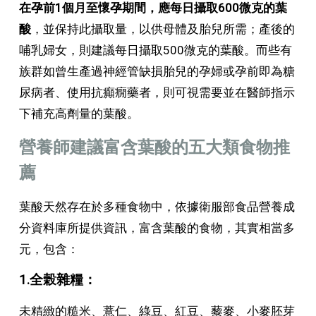
在孕前1個月至懷孕期間，應每日攝取600微克的葉
酸
，並保持此攝取量，以供母體及胎兒所需；產後的
哺乳婦女，則建議每日攝取500微克的葉酸。而些有
族群如曾生產過神經管缺損胎兒的孕婦或孕前即為糖
尿病者、使用抗癲癇藥者，則可視需要並在醫師指示
下補充高劑量的葉酸。
營養師建議富含葉酸的五大類食物推
薦
葉酸天然存在於多種食物中，依據衛服部食品營養成
分資料庫所提供資訊，富含葉酸的食物，其實相當多
元，包含：
1.全榖雜糧：
未精緻的糙米、薏仁、綠豆、紅豆、藜麥、小麥胚芽