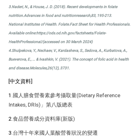
3.Naderi, N., & House, J. D. (2018). Recent developments in folate
nutrition.Advances in food and nutritionresearch,83, 195-213.
National Institutes of Health. Folate.Fact Sheet for Health Professionals.
Available online:
https://ods.od.nih.gov/factsheets/Folate-
HealthProfessional/
(accessed on 30 March 2024)
4.Shulpekova, Y., Nechaev, V., Kardasheva, S., Sedova, A., Kurbatova, A.,
Bueverova, E., ... & Ivashkin, V. (2021). The concept of folic acid in health
and disease.Molecules,26(12), 3731.
[中文資料]
1.
國人膳食營養素參考攝取量(Dietary Reference
Intakes, DRIs)」第八版總表
2.
食品營養成分資料庫(新版)
3.
台灣十年來國人葉酸營養狀況的變遷