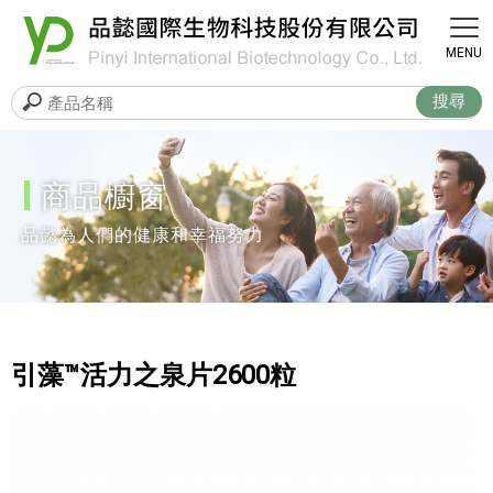
商品櫥窗
引藻™活力之泉片2600粒