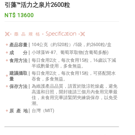
引藻™活力之泉片2600粒
NT$ 13600
104公克（約520粒）/5袋，約2600粒/盒
產品容量
小球藻W-87、葡萄萃取物(含葡萄多酚)
成 分
每日食用2次，每次食用15粒，16歲以下減
食用方法
半或酌量使用，多食無益。
建議攝取
每日食用2次，每次食用15粒，可搭配開水
量
吞食，多食無益。
為維護產品品質，請置於陰涼乾燥處，避免
保存方法
高溫和日照，開封後請三個月內食用完畢最
佳，未食用完畢請緊閉夾練袋保存，以免受
潮。
台灣（MIT)
原 產 地