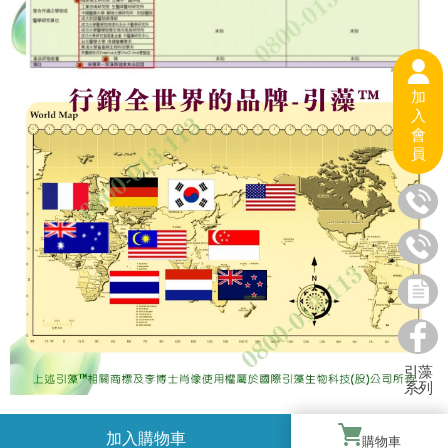
加
入
會
員
引藻
系列
購物車