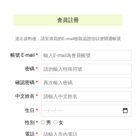
會員註冊
送出資料後，請至填寫的E-mail收取認證信以便開通帳號
帳號 E-mail
*
密碼
*
確認密碼
*
中文姓名
*
生日
*
性別
*
男
女
電話
*