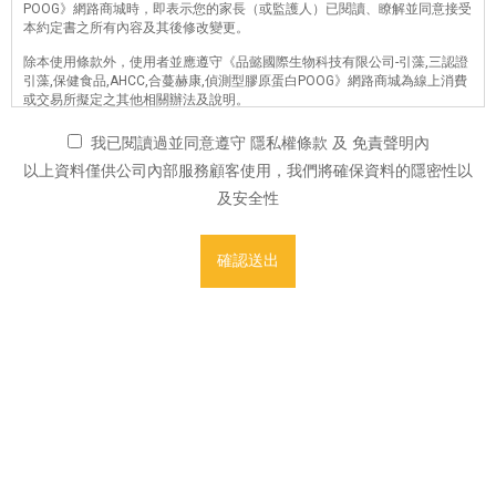
POOG》網路商城時，即表示您的家長（或監護人）已閱讀、瞭解並同意接受
本約定書之所有內容及其後修改變更。
除本使用條款外，使用者並應遵守《品懿國際生物科技有限公司-引藻,三認證
引藻,保健食品,AHCC,合蔓赫康,偵測型膠原蛋白POOG》網路商城為線上消費
或交易所擬定之其他相關辦法及說明。
壹、隱私權及資訊安全政策宣告
我已閱讀過並同意遵守 隱私權條款 及 免責聲明內
隱私權政策
以上資料僅供公司內部服務顧客使用，我們將確保資料的隱密性以
及安全性
親愛的網友，歡迎您蒞臨《品懿國際生物科技有限公司-引藻,三認證引藻,保健
食品,AHCC,合蔓赫康,偵測型膠原蛋白POOG》網路商城。為了尊重您個人隱
私權，並幫助您瞭解網站如何收集、應用及保護您的個人資訊，請詳細閱讀
以下隱私權及資訊安全保護政策，本站將因法令及科技的變遷，適時更新並
公布於本網站。
一、適用範圍
以下的隱私權保護政策，適用於您在本網站活動時，所涉及的個人資料收
集、運用與保護。但不適用於經由本網站搜尋連結之其他網站，當您在其他
網站進行活動時，關於個人資料的保護，適用各該網站的隱私權保護政策。
二、個人資料收集
當您進入《品懿國際生物科技有限公司-引藻,三認證引藻,保健食品,AHCC,合
蔓赫康,偵測型膠原蛋白POOG》網路商城瀏覽時，並不需要輸入任何個人資
料，例如：姓名、身分證字號、電子