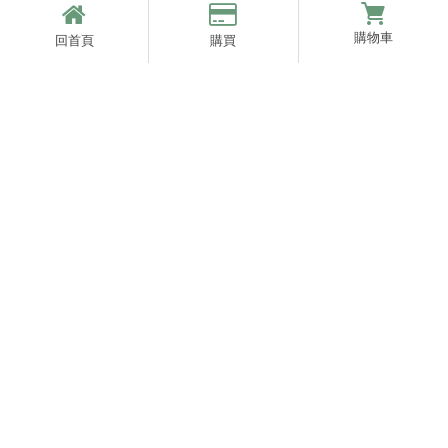
04-2201-5789
購物車
回首頁
購買
0800-013-113(免付費電話)
食品業者登記字號：B-200052820-0001-8
04-2201-1119
24832877｜品懿國際生物科技股份有限公司
pinyibio.tw@gmail.com
台中市北區太原路一段532號7樓之一
快速連結
回首頁
關於品懿
最新消息
商品櫥窗
購物須知
聯絡我們
引藻
台中引藻
北區引藻
西屯區引藻
引藻保健食品
Designed by
揚京快客
Copyright © 2026
..
累積人氣: 1113483