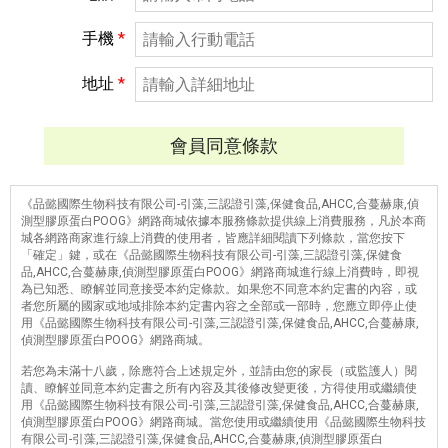
手機
*
地址
*
會員同意條款
《品懿國際生物科技有限公司-引藻,三認證引藻,保健食品,AHCC,合蔓赫康,偵
測型膠原蛋白POOG》網路商城依據本服務條款提供線上消費服務，凡於本商
城各網路商家進行線上消費的使用者，皆應詳細閱讀下列條款，當您按下
「確定」鍵，或在《品懿國際生物科技有限公司-引藻,三認證引藻,保健食
品,AHCC,合蔓赫康,偵測型膠原蛋白POOG》網路商城進行線上消費時，即視
為已知悉、瞭解並同意接受本約定條款。如果您不同意本約定書的內容，或
者您所屬的國家或地域排除本約定書內容之全部或一部時，您應立即停止使
用《品懿國際生物科技有限公司-引藻,三認證引藻,保健食品,AHCC,合蔓赫康,
偵測型膠原蛋白POOG》網路商城。
若您為未滿十八歲，除應符合上述規定外，並請由您的家長（或監護人）閱
讀、瞭解並同意本約定書之所有內容及其後修改變更後，方得使用或繼續使
用《品懿國際生物科技有限公司-引藻,三認證引藻,保健食品,AHCC,合蔓赫康,
偵測型膠原蛋白POOG》網路商城。當您使用或繼續使用《品懿國際生物科技
有限公司-引藻,三認證引藻,保健食品,AHCC,合蔓赫康,偵測型膠原蛋白