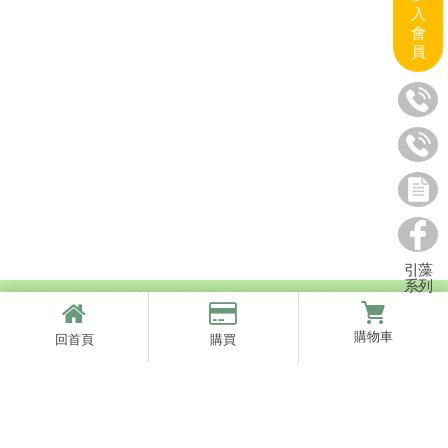
入
會
員
引藻
系列
上述引藻™相關商標及李博士肖像使用權屬於國際引藻生
物科技(股)公司所有
購物車
回首頁
購買