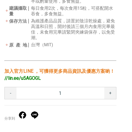
半或酌量使用，多食無益。
建議攝取
每日食用2次，每次食用15粒，可搭配開水
量
吞食，多食無益。
為維護產品品質，請置於陰涼乾燥處，避免
保存方法
高溫和日照，開封後請三個月內食用完畢最
佳，未食用完畢請緊閉夾練袋保存，以免受
潮。
台灣（MIT)
原 產 地
加入官方LINE ，可獲得更多商品資訊及優惠方案喲！
//lin.ee/u5AGOGL
-
+
分享到