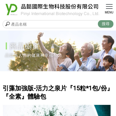
商品櫥窗
引藻加強版-活力之泉片『15粒*1包/份』
『全素』體驗包