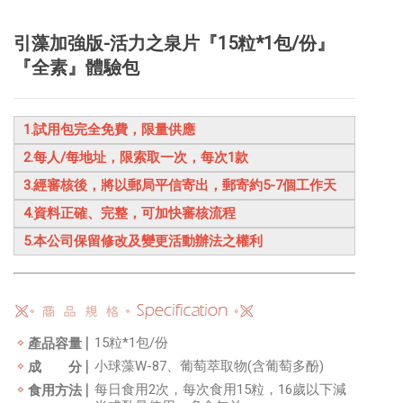
引藻加強版-活力之泉片『15粒*1包/份』
『全素』體驗包
1.試用包完全免費，限量供應
2.每人/每地址，限索取一次，每次1款
3.經審核後，將以郵局平信寄出，郵寄約5-7個工作天
4.資料正確、完整，可加快審核流程
5.本公司保留修改及變更活動辦法之權利
15粒*1包/份
產品容量
小球藻W-87、葡萄萃取物(含葡萄多酚)
成 分
每日食用2次，每次食用15粒，16歲以下減
食用方法