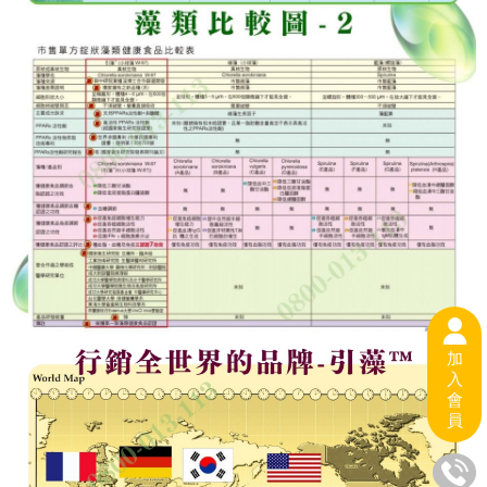
加
入
會
員