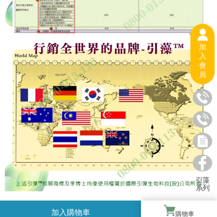
加
入
會
員
引藻
系列
購物車