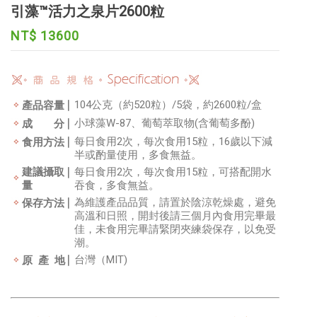
引藻™活力之泉片2600粒
NT$ 13600
104公克（約520粒）/5袋，約2600粒/盒
產品容量
小球藻W-87、葡萄萃取物(含葡萄多酚)
成 分
每日食用2次，每次食用15粒，16歲以下減
食用方法
半或酌量使用，多食無益。
建議攝取
每日食用2次，每次食用15粒，可搭配開水
量
吞食，多食無益。
為維護產品品質，請置於陰涼乾燥處，避免
保存方法
高溫和日照，開封後請三個月內食用完畢最
佳，未食用完畢請緊閉夾練袋保存，以免受
潮。
台灣（MIT)
原 產 地