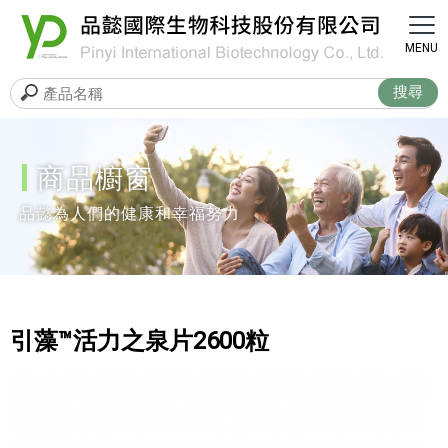
商品櫥窗
引藻™活力之泉片2600粒