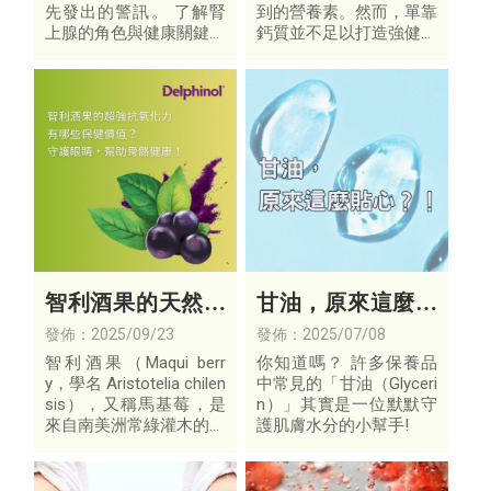
先發出的警訊。 了解腎
到的營養素。然而，單靠
上腺的角色與健康關鍵，
鈣質並不足以打造強健骨
從日常調理中重建自然平
骼與健康心血管，維生素
衡。
K2才是讓鈣「用在對的
地方」的關鍵角色。
智利酒果的天然守
甘油，原來這麼貼
護力：從視覺到骨
心？！
發佈：2025/09/23
發佈：2025/07/08
質的貼心照護
智利酒果（Maqui berr
你知道嗎？ 許多保養品
y，學名 Aristotelia chilen
中常見的「甘油（Glyceri
sis），又稱馬基莓，是
n）」其實是一位默默守
來自南美洲常綠灌木的珍
護肌膚水分的小幫手!
稀果實。近年因其豐富的
植化素如多酚、花青素，
而被譽為新興的超級食