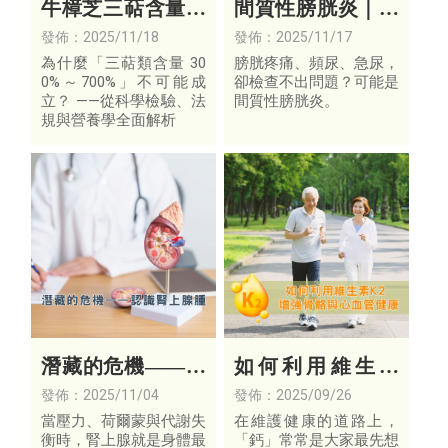
牛樟芝三萜含量迷
間質性膀胱炎｜你
思
以為的「無原因頻
發佈：2025/11/18
發佈：2025/11/17
尿」，其實並不簡
為什麼「三萜類含量 30
膀胱疼痛、頻尿、急尿，
0%～700%」不可能成
卻檢查不出問題？可能是
單
立？ ——從科學檢驗、法
間質性膀胱炎。
規與營養學全面解析
潛藏的危機——認
如何利用維生素
識腎上腺腫瘤與身
K2 增強骨骼與心
發佈：2025/11/04
發佈：2025/09/26
體平衡的關係
血管健康
當壓力、荷爾蒙與代謝失
在維護健康的道路上，
衡時，腎上腺就是身體最
「鈣」常常是大家最先想