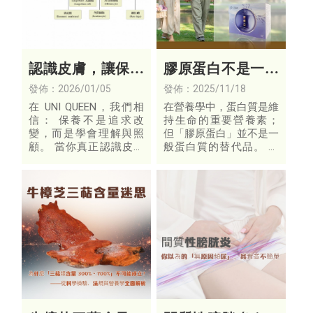
認識皮膚，讓保養
膠原蛋白不是一般
回到剛剛好的狀態
蛋白質，是身體的
發佈：2026/01/05
發佈：2025/11/18
「結構核心營養」
在 UNI QUEEN，我們相
在營養學中，蛋白質是維
信： 保養不是追求改
持生命的重要營養素；
變，而是學會理解與照
但「膠原蛋白」並不是一
顧。 當你真正認識皮膚
般蛋白質的替代品。 它
的結構與日常運作方式，
擁有獨特的氨基酸組成，
就會發現—— 溫和、穩
是支撐皮膚、關節與骨骼
定，才是肌膚最需要的。
的重要結構物質。
這裡整理的是肌膚的基礎
知識