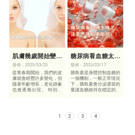
物。
肌膚幾歲開始變老
糖尿病看血糖太晚
～！？
了 注意「胰島素阻
發佈：2025/03/25
發佈：2025/03/17
抗」!
從青春期開始，我們的皮
胰島素是身體控制血糖的
膚就會經歷許多變化，但
一個機制，一般正常情況
隨著年齡增長，老化跡象
下，胰島素會分泌適當的
也會逐漸出現。 特別是
量讓血糖維持在穩定的狀
在35歲後開始，突然衰
態。但若身體對胰島素出
老的現象在「顏值」上更
現「阻抗」反應，正常的
為明顯！
胰島素量就沒辦法有效控
制血糖。
1
2
3
4