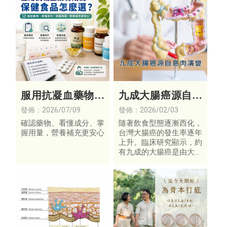
服用抗凝血藥物期
九成大腸癌源自息
間，保健食品怎麼
肉演變
發佈：2026/07/09
發佈：2026/02/03
選？
確認藥物、看懂成分、掌
隨著飲食型態逐漸西化，
握用量，營養補充更安心
台灣大腸癌的發生率逐年
上升。臨床研究顯示，約
有九成的大腸癌是由大腸
息肉逐步演變而來。