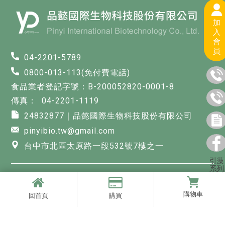
加
入
會
員
04-2201-5789
0800-013-113(免付費電話)
食品業者登記字號：B-200052820-0001-8
04-2201-1119
24832877｜品懿國際生物科技股份有限公司
pinyibio.tw@gmail.com
台中市北區太原路一段532號7樓之一
引藻
系列
快速連結
回首頁
關於品懿
購物車
回首頁
購買
最新消息
商品櫥窗
購物須知
聯絡我們